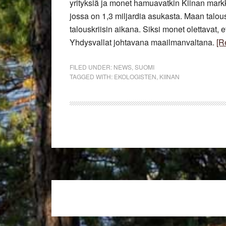
yrityksiä ja monet hamuavatkin Kiinan markk
jossa on 1,3 miljardia asukasta. Maan talo
talouskriisin aikana. Siksi monet olettavat,
Yhdysvallat johtavana maailmanvaltana.
[R
FILED UNDER:
NEWS
,
SUOMI
TAGGED WITH:
EKOLOGISTEN
,
KIINAN
Footer