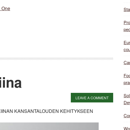
n One
Sta
Pro
peo
Eur
cou
Can
iina
Foo
pra
Sol
LEAVE A COMMENT
De
 KIINAN KANSANTALOUDEN KEHITYKSEEN
Com
Wor