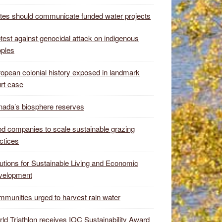
tes should communicate funded water projects
test against genocidal attack on indigenous
ples
opean colonial history exposed in landmark
rt case
ada’s biosphere reserves
d companies to scale sustainable grazing
ctices
utions for Sustainable Living and Economic
velopment
munities urged to harvest rain water
ld Triathlon receives IOC Sustainability Award