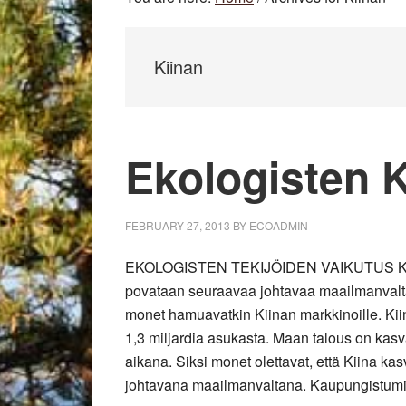
Kiinan
Ekologisten K
FEBRUARY 27, 2013
BY
ECOADMIN
EKOLOGISTEN TEKIJÖIDEN VAIKUTUS K
povataan seuraavaa johtavaa maailmanvalta
monet hamuavatkin Kiinan markkinoille. Kiin
1,3 miljardia asukasta. Maan talous on kasv
aikana. Siksi monet olettavat, että Kiina k
johtavana maailmanvaltana. Kaupungistumi