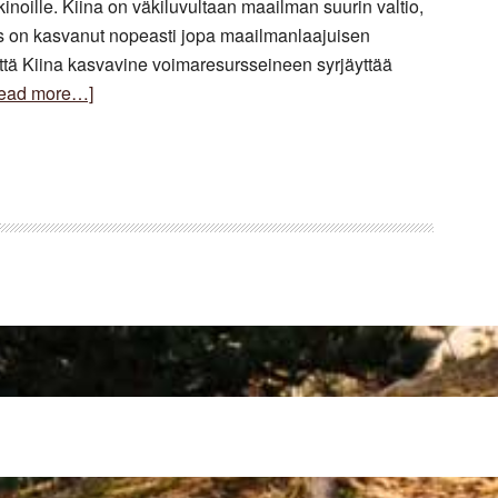
inoille. Kiina on väkiluvultaan maailman suurin valtio,
us on kasvanut nopeasti jopa maailmanlaajuisen
 että Kiina kasvavine voimaresursseineen syrjäyttää
about
ead more…]
Ekologinen
Kiina