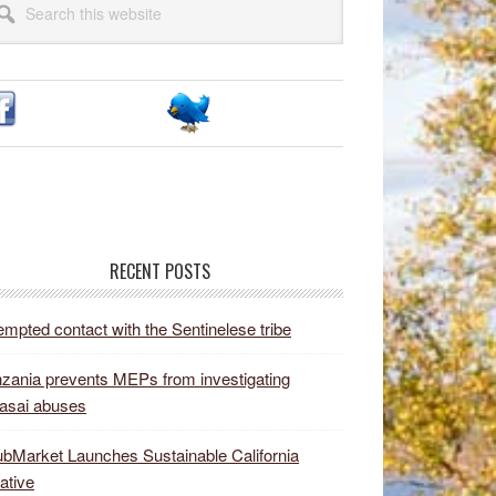
idebar
site
RECENT POSTS
empted contact with the Sentinelese tribe
zania prevents MEPs from investigating
asai abuses
bMarket Launches Sustainable California
iative