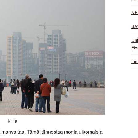
NE
SA’
Uni
Fiv
Ind
Kiina
ilmanvaltaa. Tämä kiinnostaa monia ulkomaisia