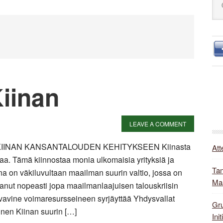
S
this
web
iinan
LEAVE A COMMENT
IINAN KANSANTALOUDEN KEHITYKSEEN Kiinasta
Att
a. Tämä kiinnostaa monia ulkomaisia yrityksiä ja
Tan
a on väkiluvultaan maailman suurin valtio, jossa on
Ma
anut nopeasti jopa maailmanlaajuisen talouskriisin
asvavine voimaresursseineen syrjäyttää Yhdysvallat
Gru
nen Kiinan suurin […]
Init